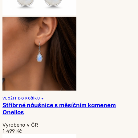
VLOŽIT DO KOŠÍKU +
Stříbrné náušnice s měsíčním kamenem
Onellos
Vyrobeno v ČR
1 499 Kč