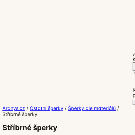
V
K
P
Aranys.cz
/
Ostatní šperky
/
Šperky dle materiálů
/
Stříbrné šperky
Stříbrné šperky