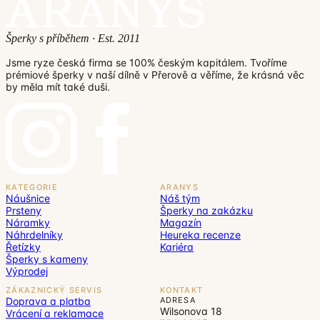
Šperky s příběhem · Est. 2011
Jsme ryze česká firma se 100% českým kapitálem. Tvoříme
prémiové šperky v naší dílně v Přerově a věříme, že krásná věc
by měla mít také duši.
KATEGORIE
ARANYS
Náušnice
Náš tým
Prsteny
Šperky na zakázku
Náramky
Magazín
Náhrdelníky
Heureka recenze
Řetízky
Kariéra
Šperky s kameny
Výprodej
ZÁKAZNICKÝ SERVIS
KONTAKT
Doprava a platba
ADRESA
Wilsonova 18
Vrácení a reklamace