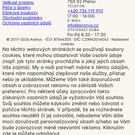
750 02 Přerov
Velikost prstenu
TELEFON
Péče o šperky
+420 736 119 910
Dárkové poukazy
(7:00 - 16:00)
Obchodní podmínky
E-MAIL
Ochrana osobních údajů
info@aranys.cz
OTEVÍRACÍ DOBA
Po-Pá 8:30 - 17:30
© 2011–2026 Aranys · IČO: 87546205 · DIČ: CZ8962016063 ·
Nastavení
cookies
Na těchto webových stránkách se používají soubory
cookies, které mohou obsahovat Vaše osobní údaje
(např. jak tyto stránky procházíte a jaký jejich obsah
Vás zajímá). My a naši partneři máme k těmto údajům,
které nám napomáhají zlepšovat naše služby, přístup
nebo je ukládáme. Můžeme Vám také doporučovat
obsah a zobrazovat reklamu na základě Vašich
preferencí. Pro některé účely zpracování takto
získaných osobních údajů je vyžadován Váš souhlas.
Svůj souhlas můžete kdykoliv změnit nebo odvolat v
patičce těchto stránek. V případě, že se rozhodnete
souhlas neudělit či jej odvoláte, nebudeme Vám dále
moci doručovat personalizovaný obsah a/nebo se Vám
bude zobrazovat méně relevantní reklama.
Kliknutím
zde
je můžete odmítnout.