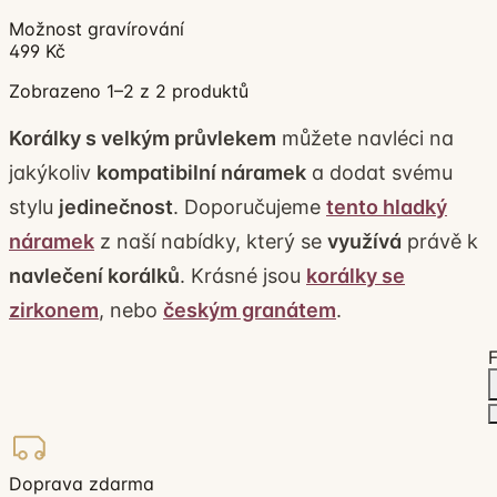
Možnost gravírování
499 Kč
Zobrazeno 1–2 z 2 produktů
Korálky s velkým průvlekem
můžete navléci na
jakýkoliv
kompatibilní náramek
a dodat svému
stylu
jedinečnost
. Doporučujeme
tento hladký
náramek
z naší nabídky, který se
využívá
právě k
navlečení korálků
. Krásné jsou
korálky se
zirkonem
, nebo
českým granátem
.
F
Doprava zdarma