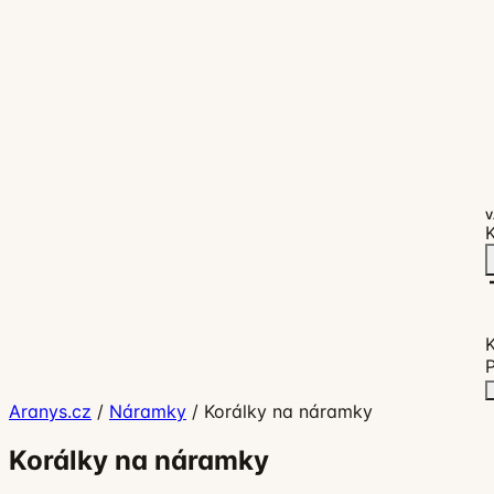
V
K
P
Aranys.cz
/
Náramky
/
Korálky na náramky
Korálky na náramky