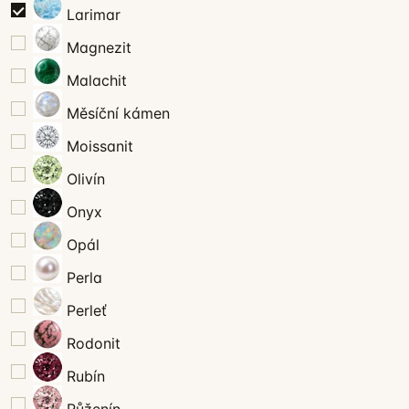
Larimar
Magnezit
Malachit
Měsíční kámen
Moissanit
Olivín
Onyx
Opál
Perla
Perleť
Rodonit
Rubín
Růženín