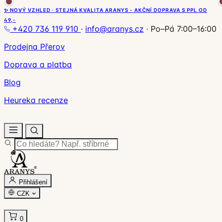
✨ NOVÝ VZHLED · STEJNÁ KVALITA ARANYS - AKČNÍ DOPRAVA S PPL OD
49,-
+420 736 119 910
·
info@aranys.cz
·
Po–Pá 7:00–16:00
Prodejna Přerov
Doprava a platba
Blog
Heureka recenze
Přihlášení
CZK
0