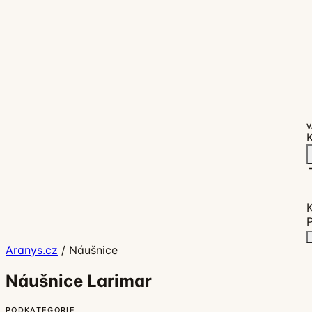
V
K
P
Aranys.cz
/
Náušnice
Náušnice Larimar
PODKATEGORIE