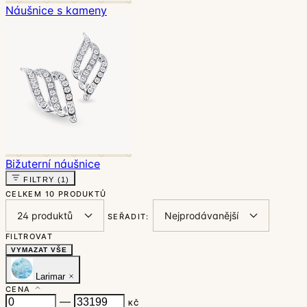
Náušnice s kameny
Bižuterní náušnice
FILTRY
(1)
CELKEM
10 PRODUKTŮ
SEŘADIT:
FILTROVAT
VYMAZAT VŠE
Larimar
CENA
—
KČ