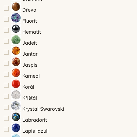
Dřevo
Fluorit
Hematit
Jadeit
Jantar
Jaspis
Karneol
Korál
Křišťál
Krystal Swarovski
Labradorit
Lapis lazuli