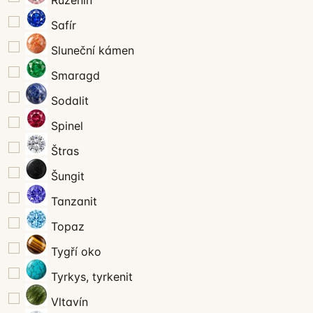
Safír
Sluneční kámen
Smaragd
Sodalit
Spinel
Štras
Šungit
Tanzanit
Topaz
Tygří oko
Tyrkys, tyrkenit
Vltavín