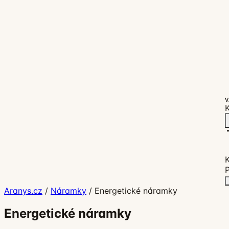
V
K
P
Aranys.cz
/
Náramky
/
Energetické náramky
Energetické náramky