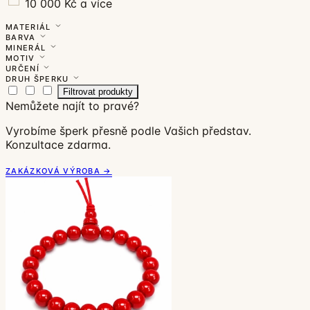
10 000 Kč a více
MATERIÁL
BARVA
MINERÁL
MOTIV
URČENÍ
DRUH ŠPERKU
Filtrovat produkty
Nemůžete najít to pravé?
Vyrobíme šperk přesně podle Vašich představ.
Konzultace zdarma.
ZAKÁZKOVÁ VÝROBA →