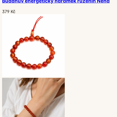
Buddhův energetický náramek růženín Něha
379 Kč