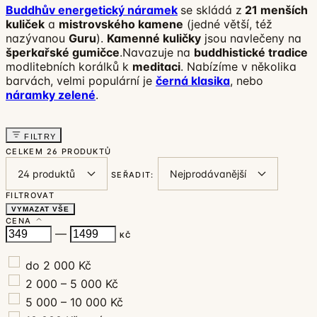
Buddhův energetický náramek
se skládá z
21 menších
kuliček
a
mistrovského kamene
(jedné větší, též
nazývanou
Guru
).
Kamenné kuličky
jsou navlečeny na
šperkařské gumičce
.Navazuje na
buddhistické tradice
modlitebních korálků k
meditaci
. Nabízíme v několika
barvách, velmi populární je
černá klasika
, nebo
náramky zelené
.
FILTRY
CELKEM
26 PRODUKTŮ
SEŘADIT:
FILTROVAT
VYMAZAT VŠE
CENA
—
KČ
do 2 000 Kč
2 000 – 5 000 Kč
5 000 – 10 000 Kč