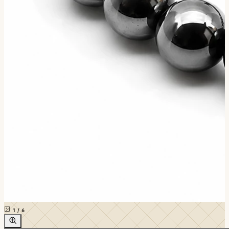
1
/
6