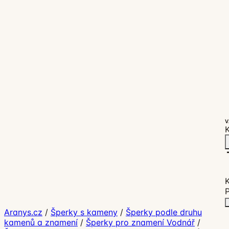
V
K
P
Aranys.cz
/
Šperky s kameny
/
Šperky podle druhu
kamenů a znamení
/
Šperky pro znamení Vodnář
/