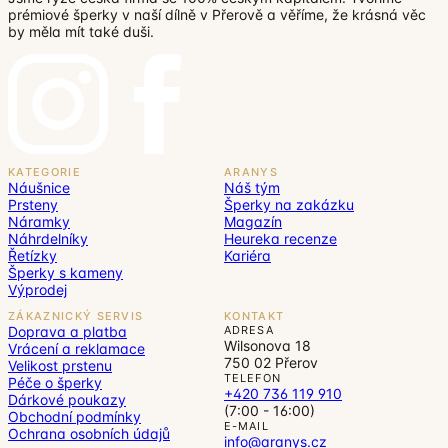
prémiové šperky v naší dílně v Přerově a věříme, že krásná věc
by měla mít také duši.
KATEGORIE
ARANYS
Náušnice
Náš tým
Prsteny
Šperky na zakázku
Náramky
Magazín
Náhrdelníky
Heureka recenze
Řetízky
Kariéra
Šperky s kameny
Výprodej
ZÁKAZNICKÝ SERVIS
KONTAKT
Doprava a platba
ADRESA
Wilsonova 18
Vrácení a reklamace
750 02 Přerov
Velikost prstenu
TELEFON
Péče o šperky
+420 736 119 910
Dárkové poukazy
(7:00 - 16:00)
Obchodní podmínky
E-MAIL
Ochrana osobních údajů
info@aranys.cz