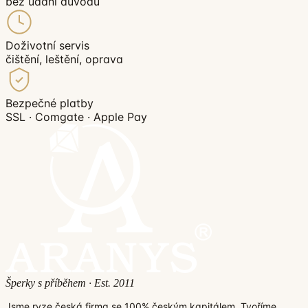
bez udání důvodu
Doživotní servis
čištění, leštění, oprava
Bezpečné platby
SSL · Comgate · Apple Pay
Šperky s příběhem · Est. 2011
Jsme ryze česká firma se 100% českým kapitálem. Tvoříme