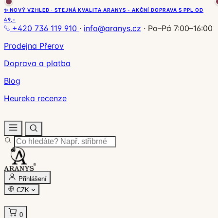
✨ NOVÝ VZHLED · STEJNÁ KVALITA ARANYS - AKČNÍ DOPRAVA S PPL OD
49,-
+420 736 119 910
·
info@aranys.cz
·
Po–Pá 7:00–16:00
Prodejna Přerov
Doprava a platba
Blog
Heureka recenze
Přihlášení
CZK
0