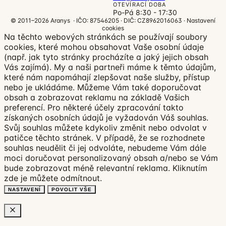
OTEVÍRACÍ DOBA
Po-Pá 8:30 - 17:30
© 2011–2026 Aranys · IČO: 87546205 · DIČ: CZ8962016063 ·
Nastavení
cookies
Na těchto webových stránkách se používají soubory
cookies, které mohou obsahovat Vaše osobní údaje
(např. jak tyto stránky procházíte a jaký jejich obsah
Vás zajímá). My a naši partneři máme k těmto údajům,
které nám napomáhají zlepšovat naše služby, přístup
nebo je ukládáme. Můžeme Vám také doporučovat
obsah a zobrazovat reklamu na základě Vašich
preferencí. Pro některé účely zpracování takto
získaných osobních údajů je vyžadován Váš souhlas.
Svůj souhlas můžete kdykoliv změnit nebo odvolat v
patičce těchto stránek. V případě, že se rozhodnete
souhlas neudělit či jej odvoláte, nebudeme Vám dále
moci doručovat personalizovaný obsah a/nebo se Vám
bude zobrazovat méně relevantní reklama.
Kliknutím
zde
je můžete odmítnout.
NASTAVENÍ
POVOLIT VŠE