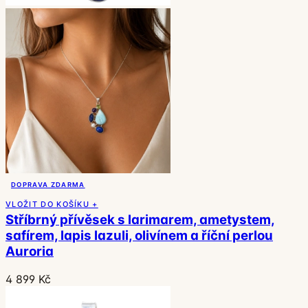
DOPRAVA ZDARMA
VLOŽIT DO KOŠÍKU +
Stříbrný přívěsek s larimarem, ametystem,
safírem, lapis lazuli, olivínem a říční perlou
Auroria
4 899 Kč