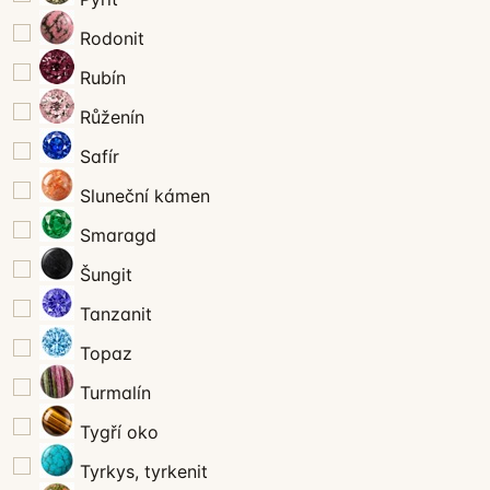
Rodonit
Rubín
Růženín
Safír
Sluneční kámen
Smaragd
Šungit
Tanzanit
Topaz
Turmalín
Tygří oko
Tyrkys, tyrkenit