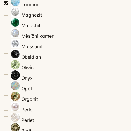
Larimar
Magnezit
Malachit
Měsíční kámen
Moissanit
Obsidián
Olivín
Onyx
Opál
Orgonit
Perla
Perleť
Pyrit