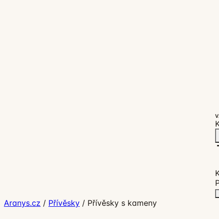
V
K
P
Aranys.cz
/
Přívěsky
/
Přívěsky s kameny