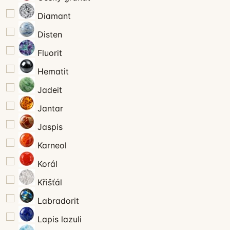
Diamant
Disten
Fluorit
Hematit
Jadeit
Jantar
Jaspis
Karneol
Korál
Křišťál
Labradorit
Lapis lazuli