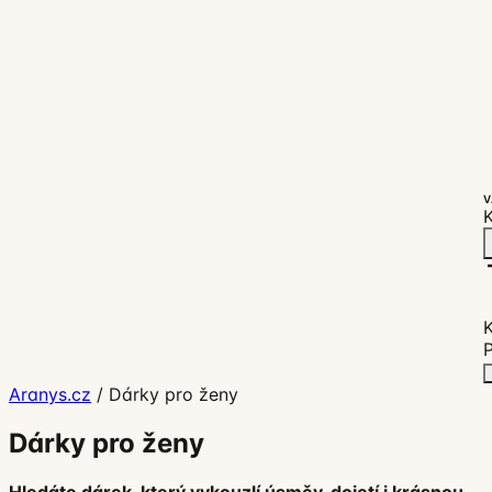
V
K
P
Aranys.cz
/
Dárky pro ženy
Dárky pro ženy
Hledáte dárek, který vykouzlí úsměv, dojetí i krásnou