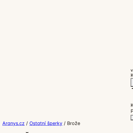
V
K
P
Aranys.cz
/
Ostatní šperky
/
Brože