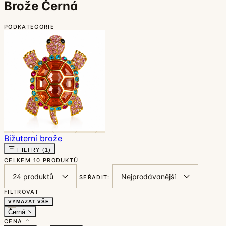
Brože Černá
PODKATEGORIE
Bižuterní brože
FILTRY
(1)
CELKEM
10 PRODUKTŮ
SEŘADIT:
FILTROVAT
VYMAZAT VŠE
Černá
CENA