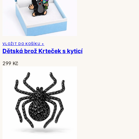
VLOŽIT DO KOŠÍKU +
Dětská brož Krteček s kyticí
299 Kč