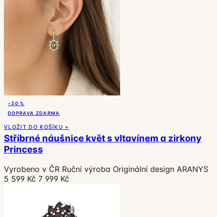
−30 %
DOPRAVA ZDARMA
VLOŽIT DO KOŠÍKU +
Stříbrné náušnice květ s vltavínem a zirkony
Princess
Vyrobeno v ČR
Ruční výroba
Originální design ARANYS
5 599 Kč
7 999 Kč