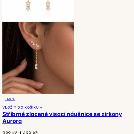
−40 %
VLOŽIT DO KOŠÍKU +
Stříbrné zlacené visací náušnice se zirkony
Aurora
899 Kč
1 499 Kč