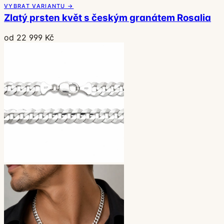
VYBRAT VARIANTU →
Zlatý prsten květ s českým granátem Rosalia
od 22 999 Kč