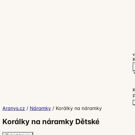
V
K
P
Aranys.cz
/
Náramky
/
Korálky na náramky
Korálky na náramky Dětské