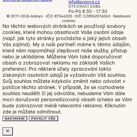
info@aranys.cz
OTEVÍRACÍ DOBA
Po-Pá 8:30 - 17:30
© 2011–2026 Aranys · IČO: 87546205 · DIČ: CZ8962016063 ·
Nastavení
cookies
Na těchto webových stránkách se používají soubory
cookies, které mohou obsahovat Vaše osobní údaje
(např. jak tyto stránky procházíte a jaký jejich obsah
Vás zajímá). My a naši partneři máme k těmto údajům,
které nám napomáhají zlepšovat naše služby, přístup
nebo je ukládáme. Můžeme Vám také doporučovat
obsah a zobrazovat reklamu na základě Vašich
preferencí. Pro některé účely zpracování takto
získaných osobních údajů je vyžadován Váš souhlas.
Svůj souhlas můžete kdykoliv změnit nebo odvolat v
patičce těchto stránek. V případě, že se rozhodnete
souhlas neudělit či jej odvoláte, nebudeme Vám dále
moci doručovat personalizovaný obsah a/nebo se Vám
bude zobrazovat méně relevantní reklama.
Kliknutím
zde
je můžete odmítnout.
NASTAVENÍ
POVOLIT VŠE