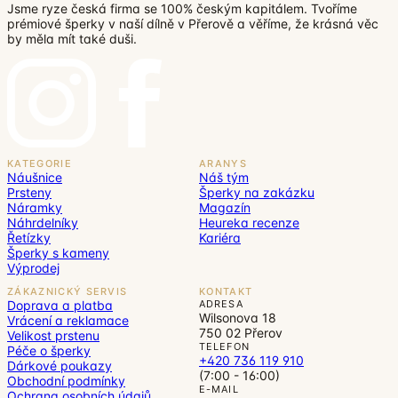
Jsme ryze česká firma se 100% českým kapitálem. Tvoříme
prémiové šperky v naší dílně v Přerově a věříme, že krásná věc
by měla mít také duši.
KATEGORIE
ARANYS
Náušnice
Náš tým
Prsteny
Šperky na zakázku
Náramky
Magazín
Náhrdelníky
Heureka recenze
Řetízky
Kariéra
Šperky s kameny
Výprodej
ZÁKAZNICKÝ SERVIS
KONTAKT
Doprava a platba
ADRESA
Wilsonova 18
Vrácení a reklamace
750 02 Přerov
Velikost prstenu
TELEFON
Péče o šperky
+420 736 119 910
Dárkové poukazy
(7:00 - 16:00)
Obchodní podmínky
E-MAIL
Ochrana osobních údajů