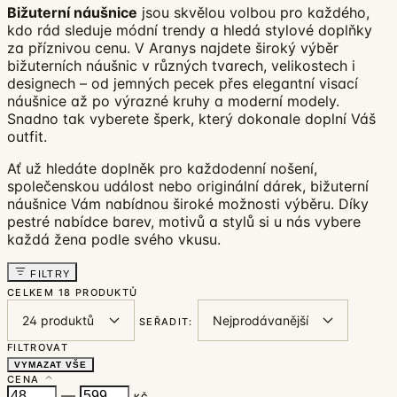
Bižuterní náušnice
jsou skvělou volbou pro každého,
kdo rád sleduje módní trendy a hledá stylové doplňky
za příznivou cenu. V Aranys najdete široký výběr
bižuterních náušnic v různých tvarech, velikostech i
designech – od jemných pecek přes elegantní visací
náušnice až po výrazné kruhy a moderní modely.
Snadno tak vyberete šperk, který dokonale doplní Váš
outfit.
Ať už hledáte doplněk pro každodenní nošení,
společenskou událost nebo originální dárek, bižuterní
náušnice Vám nabídnou široké možnosti výběru. Díky
pestré nabídce barev, motivů a stylů si u nás vybere
každá žena podle svého vkusu.
FILTRY
CELKEM
18 PRODUKTŮ
SEŘADIT:
FILTROVAT
VYMAZAT VŠE
CENA
—
KČ