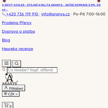
✨ NOVÝ VZHLED · STEJNÁ KVALITA ARANYS - AKČNÍ DOPRAVA S PPL OD
49,-
+420 736 119 910
·
info@aranys.cz
·
Po–Pá 7:00–16:00
Prodejna Přerov
Doprava a platba
Blog
Heureka recenze
Přihlášení
CZK
0