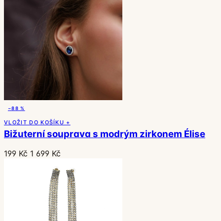
−88 %
VLOŽIT DO KOŠÍKU +
Bižuterní souprava s modrým zirkonem Élise
199 Kč
1 699 Kč