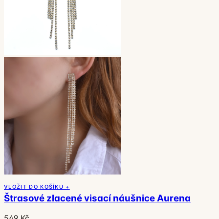
VLOŽIT DO KOŠÍKU +
Štrasové zlacené visací náušnice Aurena
549 Kč