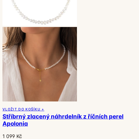
VLOŽIT DO KOŠÍKU +
Stříbrný zlacený náhrdelník z říčních perel
Apolonia
1 099 Kč