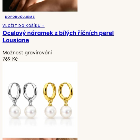
DOPORUČUJEME
VLOŽIT DO KOŠÍKU +
Ocelový náramek z bílých říčních perel
Lousiane
Možnost gravírování
769 Kč