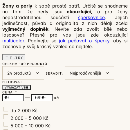
Ženy a perly
k sobě prostě patří. Určitě se shodneme
na tom, že perly jsou
okouzlující,
a pro ženy
nepostradatelnou součástí
šperkovnice
. Jejich
jedinečnost, půvab a originalita z nich dělají zcela
vyjímečný
doplněk
. Nevíte zda zvolit bílé nebo
lososové? Přesně pro vás jsou zde okouzlující
multicolor
. Podívejte se
jak pečovat o šperky
, aby si
zachovaly svůj krásný vzhled co nejdéle.
FILTRY
CELKEM
100 PRODUKTŮ
SEŘADIT:
FILTROVAT
VYMAZAT VŠE
CENA
—
KČ
do 2 000 Kč
2 000 – 5 000 Kč
5 000 – 10 000 Kč