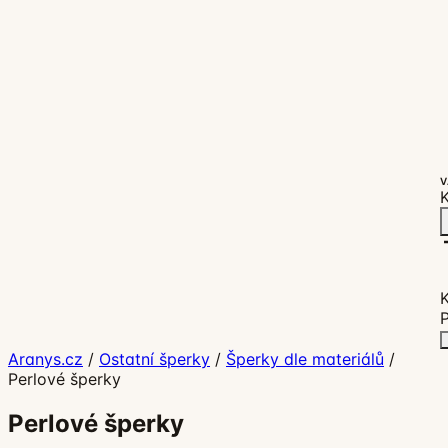
V
K
P
Aranys.cz
/
Ostatní šperky
/
Šperky dle materiálů
/
Perlové šperky
Perlové šperky