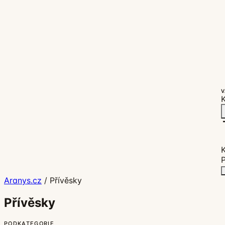
V
K
P
Aranys.cz
/
Přívěsky
Přívěsky
PODKATEGORIE