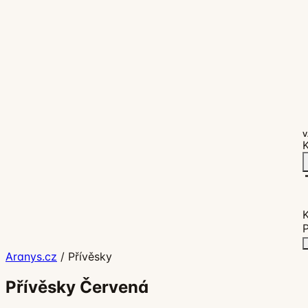
V
K
P
Aranys.cz
/
Přívěsky
Přívěsky Červená