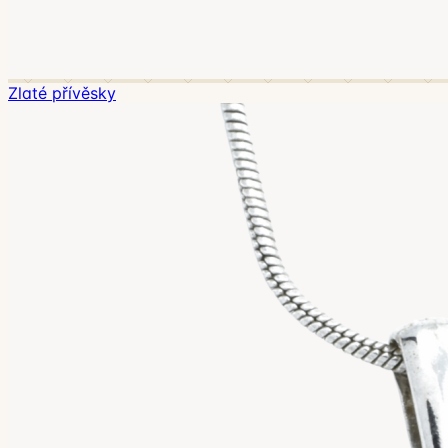
Zlaté přívěsky