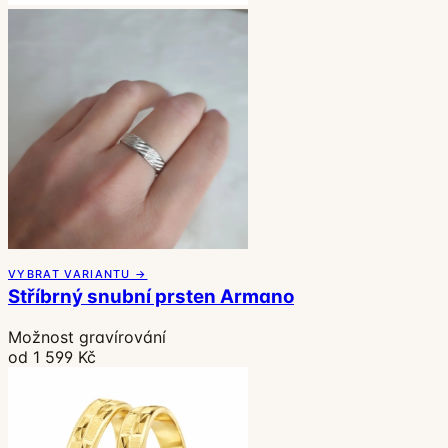
VYBRAT VARIANTU →
Stříbrný snubní prsten Armano
Možnost gravírování
od 1 599 Kč