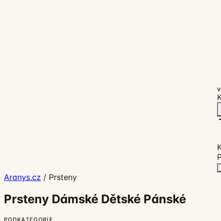
V
K
P
Aranys.cz
/
Prsteny
Prsteny Dámské Dětské Pánské
PODKATEGORIE