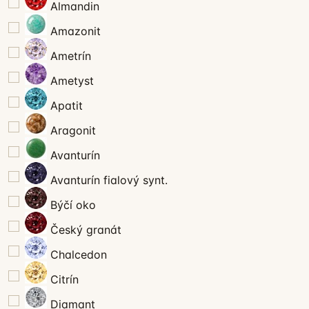
Almandin
Amazonit
Ametrín
Ametyst
Apatit
Aragonit
Avanturín
Avanturín fialový synt.
Býčí oko
Český granát
Chalcedon
Citrín
Diamant