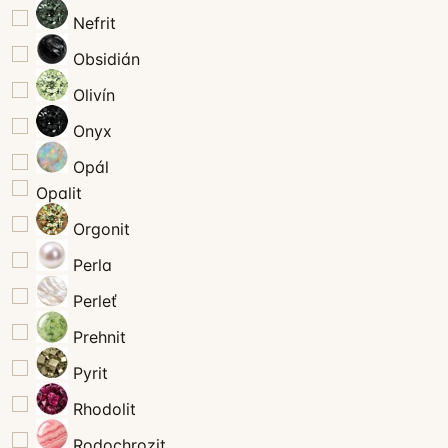
Nefrit
Obsidián
Olivín
Onyx
Opál
Opalit
Orgonit
Perla
Perleť
Prehnit
Pyrit
Rhodolit
Rodochrozit