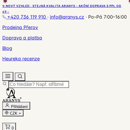
✨ NOVÝ VZHLED · STEJNÁ KVALITA ARANYS - AKČNÍ DOPRAVA S PPL OD
49,-
+420 736 119 910
·
info@aranys.cz
·
Po–Pá 7:00–16:00
Prodejna Přerov
Doprava a platba
Blog
Heureka recenze
Přihlášení
CZK
0