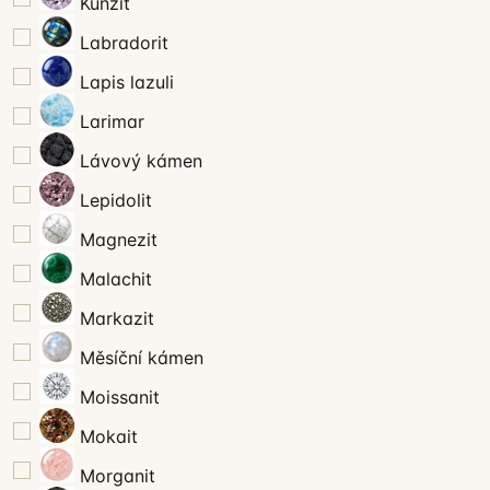
Kunzit
Labradorit
Lapis lazuli
Larimar
Lávový kámen
Lepidolit
Magnezit
Malachit
Markazit
Měsíční kámen
Moissanit
Mokait
Morganit