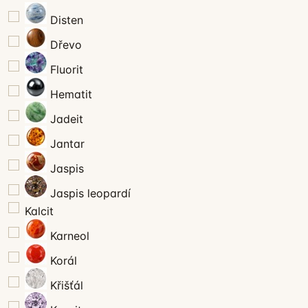
Disten
Dřevo
Fluorit
Hematit
Jadeit
Jantar
Jaspis
Jaspis leopardí
Kalcit
Karneol
Korál
Křišťál