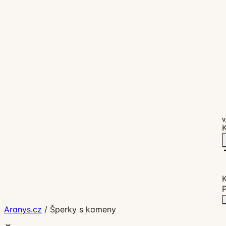
V
K
P
Aranys.cz
/
Šperky s kameny