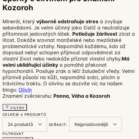
Kozoroh
Minerál, který
výborně odstraňuje stres
a zvyšuje
sebevědomí. Je velmi účinný jako čistič a neutralizuje
přítomnost jedovatých látek.
Potlačuje žárlivost
zlost a
lítost. Dokáže srovnat manželské nebo mezilidské
problematické vztahy. Napomáhá každému, kdo až
doposud nebyl schopen přijmout odpovědnost za
vlastní život nebo nedokáže přiznat vlastní chyby.
Má
velmi uklidňující účinky
a pomáhá překonat
hypochondrii. Posiluje zrak a léčí žaludeční vředy. Velmi
příznivě působí na kůži, napomáhá srdci, plicím a
trávícímu traktu. O olivínu se dozvíte víc na našem
blogu:
Olivín
Znamení zvěrokruhu:
Panna, Váha a Kozoroh
FILTRY
CELKEM
4 PRODUKTŮ
SEŘADIT:
FILTROVAT