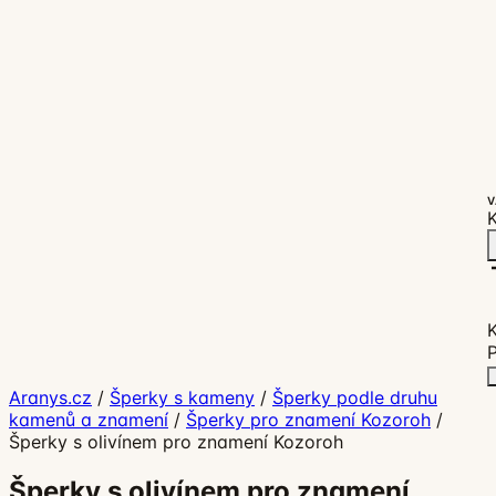
V
K
P
Aranys.cz
/
Šperky s kameny
/
Šperky podle druhu
kamenů a znamení
/
Šperky pro znamení Kozoroh
/
Šperky s olivínem pro znamení Kozoroh
Šperky s olivínem pro znamení