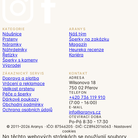
KATEGORIE
ARANYS
Náušnice
Náš tým
Prsteny
Šperky na zakázku
Náramky
Magazín
Náhrdelníky
Heureka recenze
Řetízky
Kariéra
Šperky s kameny
Výprodej
ZÁKAZNICKÝ SERVIS
KONTAKT
Doprava a platba
ADRESA
Wilsonova 18
Vrácení a reklamace
750 02 Přerov
Velikost prstenu
TELEFON
Péče o šperky
+420 736 119 910
Dárkové poukazy
(7:00 - 16:00)
Obchodní podmínky
E-MAIL
Ochrana osobních údajů
info@aranys.cz
OTEVÍRACÍ DOBA
Po-Pá 8:30 - 17:30
© 2011–2026 Aranys · IČO: 87546205 · DIČ: CZ8962016063 ·
Nastavení
cookies
Na těchto webových stránkách se používají soubory