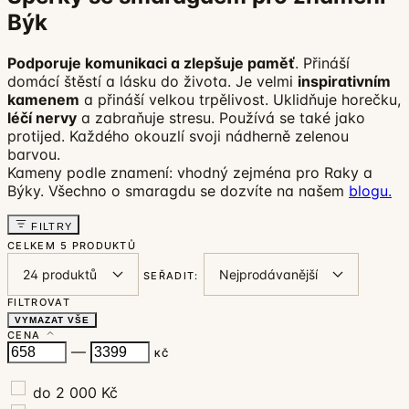
Býk
Podporuje komunikaci a zlepšuje paměť
. Přináší
domácí štěstí a lásku do života. Je velmi
inspirativním
kamenem
a přináší velkou trpělivost. Uklidňuje horečku,
léčí nervy
a zabraňuje stresu. Používá se také jako
protijed. Každého okouzlí svoji nádherně zelenou
barvou.
Kameny podle znamení: vhodný zejména pro Raky a
Býky. Všechno o smaragdu se dozvíte na našem
blogu.
FILTRY
CELKEM
5 PRODUKTŮ
SEŘADIT:
FILTROVAT
VYMAZAT VŠE
CENA
—
KČ
do 2 000 Kč