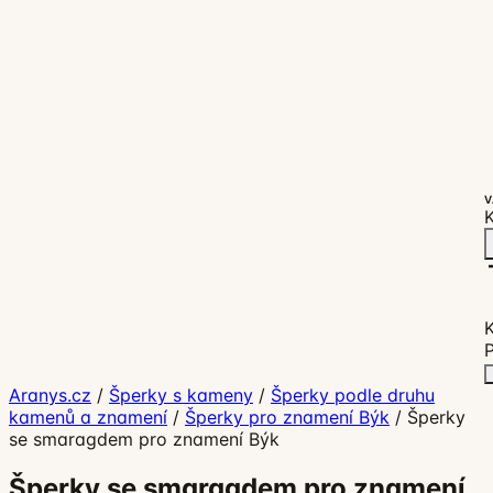
V
K
P
Aranys.cz
/
Šperky s kameny
/
Šperky podle druhu
kamenů a znamení
/
Šperky pro znamení Býk
/
Šperky
se smaragdem pro znamení Býk
Šperky se smaragdem pro znamení