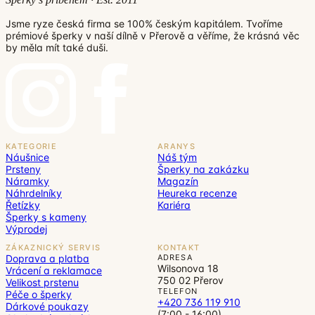
Jsme ryze česká firma se 100% českým kapitálem. Tvoříme
prémiové šperky v naší dílně v Přerově a věříme, že krásná věc
by měla mít také duši.
KATEGORIE
ARANYS
Náušnice
Náš tým
Prsteny
Šperky na zakázku
Náramky
Magazín
Náhrdelníky
Heureka recenze
Řetízky
Kariéra
Šperky s kameny
Výprodej
ZÁKAZNICKÝ SERVIS
KONTAKT
Doprava a platba
ADRESA
Wilsonova 18
Vrácení a reklamace
750 02 Přerov
Velikost prstenu
TELEFON
Péče o šperky
+420 736 119 910
Dárkové poukazy
(7:00 - 16:00)