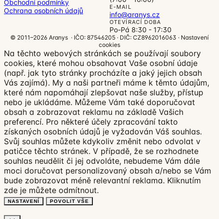
Obchodní podmínky
E-MAIL
Ochrana osobních údajů
info@aranys.cz
OTEVÍRACÍ DOBA
Po-Pá 8:30 - 17:30
© 2011–2026 Aranys · IČO: 87546205 · DIČ: CZ8962016063 ·
Nastavení
cookies
Na těchto webových stránkách se používají soubory
cookies, které mohou obsahovat Vaše osobní údaje
(např. jak tyto stránky procházíte a jaký jejich obsah
Vás zajímá). My a naši partneři máme k těmto údajům,
které nám napomáhají zlepšovat naše služby, přístup
nebo je ukládáme. Můžeme Vám také doporučovat
obsah a zobrazovat reklamu na základě Vašich
preferencí. Pro některé účely zpracování takto
získaných osobních údajů je vyžadován Váš souhlas.
Svůj souhlas můžete kdykoliv změnit nebo odvolat v
patičce těchto stránek. V případě, že se rozhodnete
souhlas neudělit či jej odvoláte, nebudeme Vám dále
moci doručovat personalizovaný obsah a/nebo se Vám
bude zobrazovat méně relevantní reklama.
Kliknutím
zde
je můžete odmítnout.
NASTAVENÍ
POVOLIT VŠE