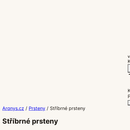
V
K
P
Aranys.cz
/
Prsteny
/
Stříbrné prsteny
Stříbrné prsteny