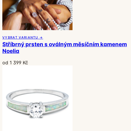
VYBRAT VARIANTU →
Stříbrný prsten s oválným měsíčním kamenem
Noelia
od 1 399 Kč