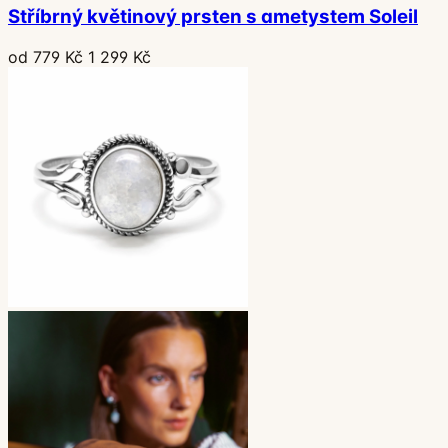
Stříbrný květinový prsten s ametystem Soleil
od 779 Kč
1 299 Kč