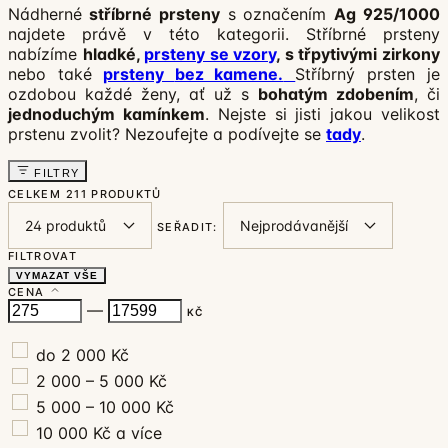
Nádherné
stříbrné prsteny
s označením
Ag 925/1000
najdete právě v této kategorii. Stříbrné prsteny
nabízíme
hladké,
prsteny se vzory
, s třpytivými zirkony
nebo také
prsteny
bez kamene.
Stříbrný prsten je
ozdobou každé ženy, ať už s
bohatým zdobením
, či
jednoduchým kamínkem
. Nejste si jisti jakou velikost
prstenu zvolit? Nezoufejte a podívejte se
tady
.
FILTRY
CELKEM
211 PRODUKTŮ
SEŘADIT:
FILTROVAT
VYMAZAT VŠE
CENA
—
KČ
do 2 000 Kč
2 000 – 5 000 Kč
5 000 – 10 000 Kč
10 000 Kč a více