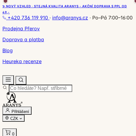
✨ NOVÝ VZHLED · STEJNÁ KVALITA ARANYS - AKČNÍ DOPRAVA S PPL OD
49,-
+420 736 119 910
·
info@aranys.cz
·
Po–Pá 7:00–16:00
Prodejna Přerov
Doprava a platba
Blog
Heureka recenze
Přihlášení
CZK
0