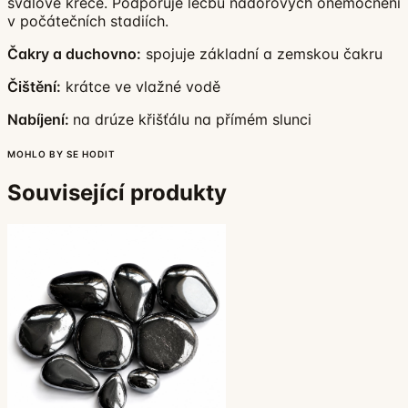
svalové křeče. Podporuje léčbu nádorových onemocnění
v počátečních stadiích.
Čakry a duchovno:
spojuje základní a zemskou čakru
Čištění:
krátce ve vlažné vodě
Nabíjení:
na drúze křišťálu na přímém slunci
MOHLO BY SE HODIT
Související produkty