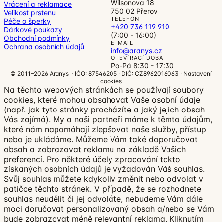
Wilsonova 18
Vrácení a reklamace
750 02 Přerov
Velikost prstenu
TELEFON
Péče o šperky
+420 736 119 910
Dárkové poukazy
(7:00 - 16:00)
Obchodní podmínky
E-MAIL
Ochrana osobních údajů
info@aranys.cz
OTEVÍRACÍ DOBA
Po-Pá 8:30 - 17:30
© 2011–2026 Aranys · IČO: 87546205 · DIČ: CZ8962016063 ·
Nastavení
cookies
Na těchto webových stránkách se používají soubory
cookies, které mohou obsahovat Vaše osobní údaje
(např. jak tyto stránky procházíte a jaký jejich obsah
Vás zajímá). My a naši partneři máme k těmto údajům,
které nám napomáhají zlepšovat naše služby, přístup
nebo je ukládáme. Můžeme Vám také doporučovat
obsah a zobrazovat reklamu na základě Vašich
preferencí. Pro některé účely zpracování takto
získaných osobních údajů je vyžadován Váš souhlas.
Svůj souhlas můžete kdykoliv změnit nebo odvolat v
patičce těchto stránek. V případě, že se rozhodnete
souhlas neudělit či jej odvoláte, nebudeme Vám dále
moci doručovat personalizovaný obsah a/nebo se Vám
bude zobrazovat méně relevantní reklama.
Kliknutím