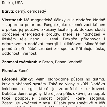
Rusko, USA
Barva:
černý, černošedý
Vlastnosti:
Má magnetické účinky a je obdařen kladně
– zápornou polaritou. Funguje jako uzemňovací kámen
a pokud jej používá zkušený léčitel, pak dokáže sladit
obrácené energetické proudy, které se nacházejí v
lidském těle nebo v zemi. Dokáže přitahovat i
odpuzovat a dodávat energii i uklidňovat. Mimořádně
pomáhá při léčbě zranění ze sportu. Přitahuje lásku,
oddanost i věrnost.
Znamení zvěrokruhu:
Beran, Panna, Vodnář
Planeta:
Země
Léčebné účinky:
Velmi blahodárně působí na astma,
krev a oběhový systém. Také na vlasy a kůži. Dodává
léčebnou energii, která je zapotřebí k uzdravení.
Dokáže tlumit orgány, které jsou příliš aktivní, a naopak
také podporuje činnost orgánů, které stagnují.
Zastavuje krvácení z nosu. Působí protizánětlivě a léčí