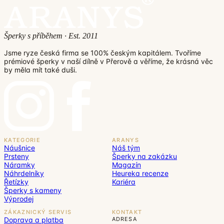
Šperky s příběhem · Est. 2011
Jsme ryze česká firma se 100% českým kapitálem. Tvoříme
prémiové šperky v naší dílně v Přerově a věříme, že krásná věc
by měla mít také duši.
KATEGORIE
ARANYS
Náušnice
Náš tým
Prsteny
Šperky na zakázku
Náramky
Magazín
Náhrdelníky
Heureka recenze
Řetízky
Kariéra
Šperky s kameny
Výprodej
ZÁKAZNICKÝ SERVIS
KONTAKT
Doprava a platba
ADRESA