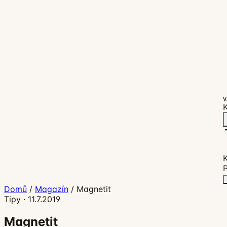
V
K
P
Domů
/
Magazín
/
Magnetit
Tipy
·
11.7.2019
Magnetit