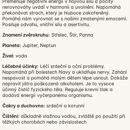
Přeměňuje negativní energii v hojivou sílu a pocity
nerovnováhy uvádí v harmonii a uvolnění. Napomáhá
překonávat strach, který je hluboce zakořeněný.
Pomáhá nám vyrovnat se s našimi zmatenými emocemi.
Posiluje odvahu, vnitřní sílu a asertivitu.
Znamení zvěrokruhu:
Střelec, Štír, Panna
Planeta:
Jupiter, Neptun
Živel:
voda
Léčebné účinky:
Léčí srdeční a oční problémy.
Napomáhá při bolestech hlavy a uklidňuje nervy. Zahání
nespavost a pomáhá malým dětem lépe usnout. Dokáže
napravit játra poškozená alkoholem. Je to vysoce
účinný čistič fyzického těla. Reguluje krevní tlak a
dodává energii vyčerpanému organismu.
Čakry a duchovno:
srdeční a korunní
Čištění:
důkladně vlažnou vodou, zvláště po použití při
těžkých chorobách nebo závislostech