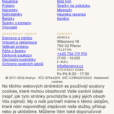
Náušnice
Náš tým
Prsteny
Šperky na zakázku
Náramky
Magazín
Náhrdelníky
Heureka recenze
Řetízky
Kariéra
Šperky s kameny
Výprodej
ZÁKAZNICKÝ SERVIS
KONTAKT
Doprava a platba
ADRESA
Wilsonova 18
Vrácení a reklamace
750 02 Přerov
Velikost prstenu
TELEFON
Péče o šperky
+420 736 119 910
Dárkové poukazy
(7:00 - 16:00)
Obchodní podmínky
E-MAIL
Ochrana osobních údajů
info@aranys.cz
OTEVÍRACÍ DOBA
Po-Pá 8:30 - 17:30
© 2011–2026 Aranys · IČO: 87546205 · DIČ: CZ8962016063 ·
Nastavení
cookies
Na těchto webových stránkách se používají soubory
cookies, které mohou obsahovat Vaše osobní údaje
(např. jak tyto stránky procházíte a jaký jejich obsah
Vás zajímá). My a naši partneři máme k těmto údajům,
které nám napomáhají zlepšovat naše služby, přístup
nebo je ukládáme. Můžeme Vám také doporučovat