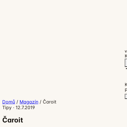
V
K
P
Domů
/
Magazín
/
Čaroit
Tipy
·
12.7.2019
Čaroit