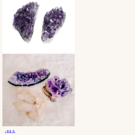
−55 %