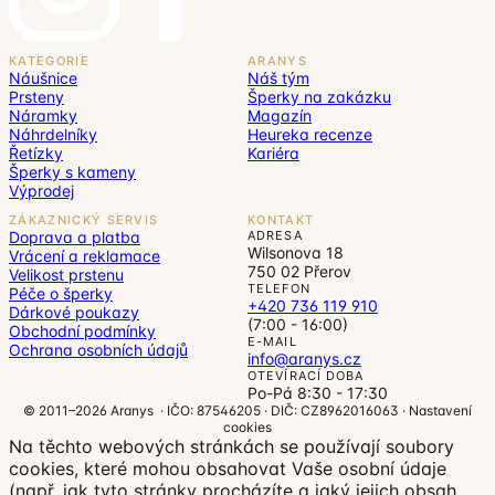
KATEGORIE
ARANYS
Náušnice
Náš tým
Prsteny
Šperky na zakázku
Náramky
Magazín
Náhrdelníky
Heureka recenze
Řetízky
Kariéra
Šperky s kameny
Výprodej
ZÁKAZNICKÝ SERVIS
KONTAKT
Doprava a platba
ADRESA
Wilsonova 18
Vrácení a reklamace
750 02 Přerov
Velikost prstenu
TELEFON
Péče o šperky
+420 736 119 910
Dárkové poukazy
(7:00 - 16:00)
Obchodní podmínky
E-MAIL
Ochrana osobních údajů
info@aranys.cz
OTEVÍRACÍ DOBA
Po-Pá 8:30 - 17:30
© 2011–2026 Aranys · IČO: 87546205 · DIČ: CZ8962016063 ·
Nastavení
cookies
Na těchto webových stránkách se používají soubory
cookies, které mohou obsahovat Vaše osobní údaje
(např. jak tyto stránky procházíte a jaký jejich obsah