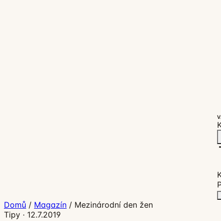
V
K
P
Domů
/
Magazín
/
Mezinárodní den žen
Tipy
·
12.7.2019