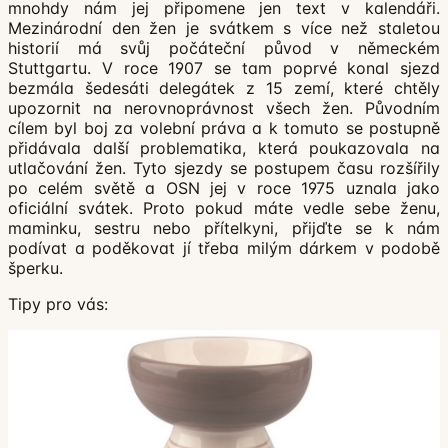
mnohdy nám jej připomene jen text v kalendáři.
Mezinárodní den žen je svátkem s více než staletou
historií má svůj počáteční původ v německém
Stuttgartu. V roce 1907 se tam poprvé konal sjezd
bezmála šedesáti delegátek z 15 zemí, které chtěly
upozornit na nerovnoprávnost všech žen. Původním
cílem byl boj za volební práva a k tomuto se postupně
přidávala další problematika, která poukazovala na
utlačování žen. Tyto sjezdy se postupem času rozšířily
po celém světě a OSN jej v roce 1975 uznala jako
oficiální svátek. Proto pokud máte vedle sebe ženu,
maminku, sestru nebo přítelkyni, přijďte se k nám
podívat a poděkovat jí třeba milým dárkem v podobě
šperku.
Tipy pro vás: