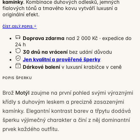
kamínky
. Kombinace duhových odlesků, jemných
fialových tónů a tmavého kovu vytváří luxusní a
originální efekt.
ČÍST CELÝ POPIS
Doprava zdarma
nad 2 000 Kč · expedice do
24 h
30 dnů na vrácení
bez udání důvodu
Jen kvalitní a prověřené šperky
Dárkové balení
v luxusní krabičce v ceně
POPIS ŠPERKU
Brož
Motýl
zaujme na první pohled svými výraznými
křídly s duhovým leskem a precizně zasazenými
kamínky. Elegantní kontrast barev a třpytu dodává
šperku výjimečný charakter a činí z něj dominantní
prvek každého outfitu.