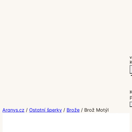
V
K
P
Aranys.cz
/
Ostatní šperky
/
Brože
/
Brož Motýl