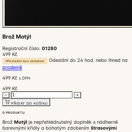
Brož Motýl
Registrační číslo:
01280
499 Kč
Odeslání do 24 hod. nebo ihned na
Poslední kus skladem
prodejně
499 Kč
s DPH
499 Kč
−
+
PŘIDAT DO KOŠÍKU
O PRODUKTU
Brož
Motýl
je nepřehlédnutelný doplněk s nádherně
barevnými křídly a bohatým zdobením
štrasovými