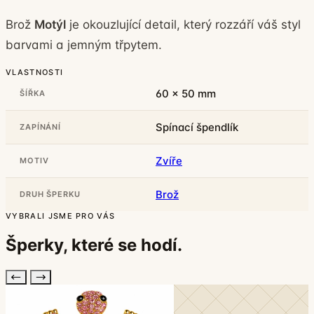
Brož
Motýl
je okouzlující detail, který rozzáří váš styl
barvami a jemným třpytem.
VLASTNOSTI
60 x 50 mm
ŠÍŘKA
Spínací špendlík
ZAPÍNÁNÍ
Zvíře
MOTIV
Brož
DRUH ŠPERKU
VYBRALI JSME PRO VÁS
Šperky, které
se hodí
.