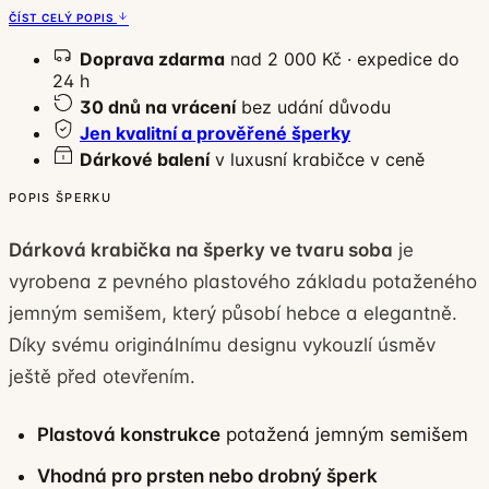
ČÍST CELÝ POPIS
Doprava zdarma
nad 2 000 Kč · expedice do
24 h
30 dnů na vrácení
bez udání důvodu
Jen kvalitní a prověřené šperky
Dárkové balení
v luxusní krabičce v ceně
POPIS ŠPERKU
Dárková krabička na šperky ve tvaru soba
je
vyrobena z pevného plastového základu potaženého
jemným semišem, který působí hebce a elegantně.
Díky svému originálnímu designu vykouzlí úsměv
ještě před otevřením.
Plastová konstrukce
potažená jemným semišem
Vhodná pro prsten nebo drobný šperk