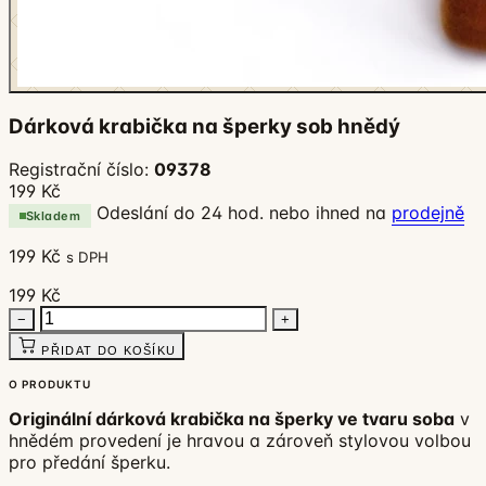
Dárková krabička na šperky sob hnědý
Registrační číslo:
09378
199 Kč
Odeslání do 24 hod. nebo ihned na
prodejně
Skladem
199 Kč
s DPH
199 Kč
−
+
PŘIDAT DO KOŠÍKU
O PRODUKTU
Originální dárková krabička na šperky ve tvaru soba
v
hnědém provedení je hravou a zároveň stylovou volbou
pro předání šperku.