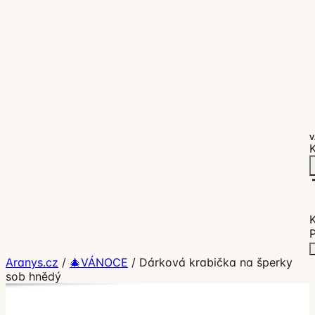
V
K
P
Aranys.cz
/
🎄VÁNOCE
/
Dárková krabička na šperky
sob hnědý