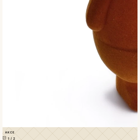
AKCE
1
/
2