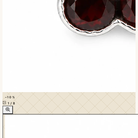
−10 %
1
/
8