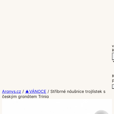
V
K
P
Aranys.cz
/
🎄VÁNOCE
/
Stříbrné náušnice trojlístek s
českým granátem Trinia