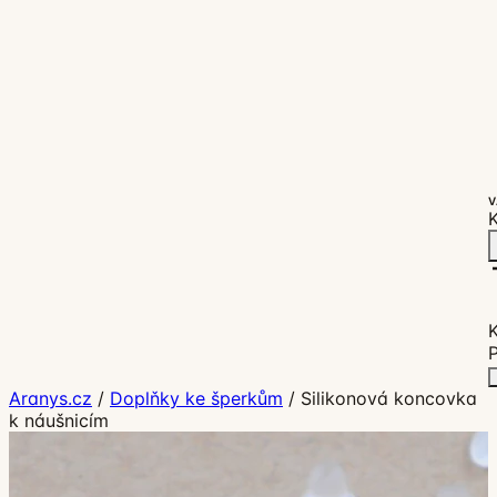
V
K
P
Aranys.cz
/
Doplňky ke šperkům
/
Silikonová koncovka
k náušnicím