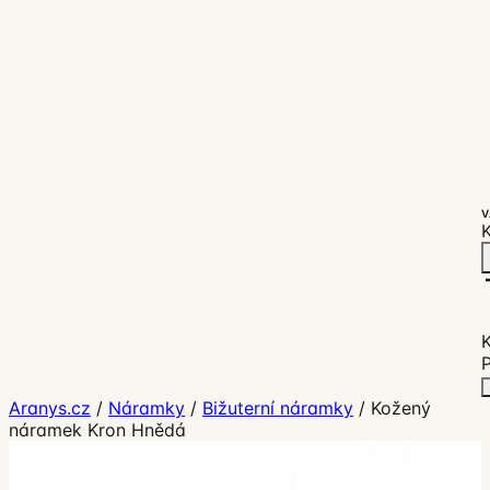
V
K
P
Aranys.cz
/
Náramky
/
Bižuterní náramky
/
Kožený
náramek Kron Hnědá