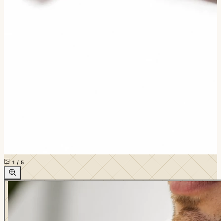
1
/
5