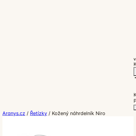
V
K
P
Aranys.cz
/
Řetízky
/
Kožený náhrdelník Niro