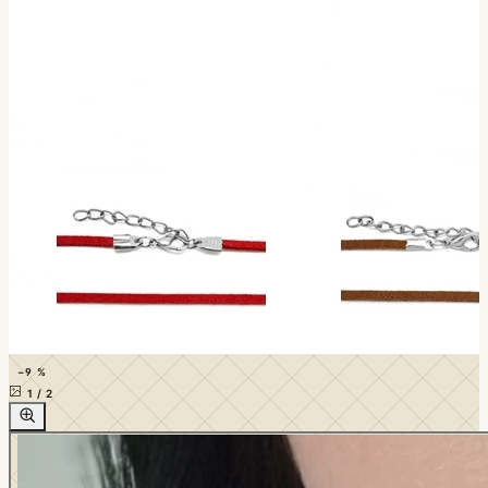
−9 %
1
/
2