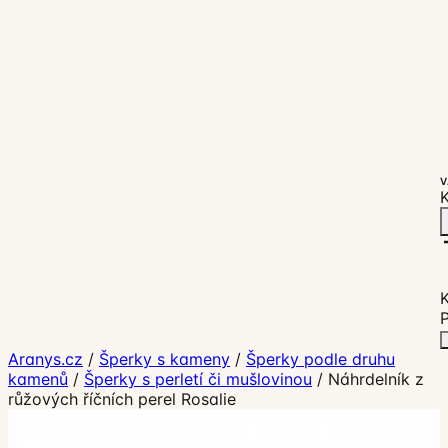
V
K
P
Aranys.cz
/
Šperky s kameny
/
Šperky podle druhu
kamenů
/
Šperky s perletí či mušlovinou
/
Náhrdelník z
růžových říčních perel Rosalie