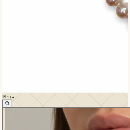
1
/
6