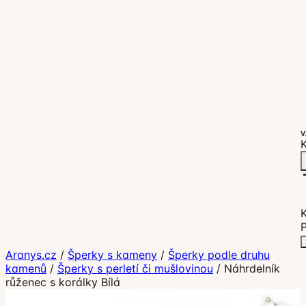
V
K
P
Aranys.cz
/
Šperky s kameny
/
Šperky podle druhu
kamenů
/
Šperky s perletí či mušlovinou
/
Náhrdelník
růženec s korálky Bílá