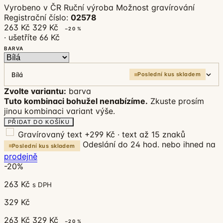
Vyrobeno v ČR
Ruční výroba
Možnost gravírování
Registrační číslo:
02578
263 Kč
329 Kč
−20 %
· ušetříte 66 Kč
BARVA
Bílá
Poslední kus skladem
Zvolte variantu:
barva
Tuto kombinaci bohužel nenabízíme.
Zkuste prosím
jinou kombinaci variant výše.
PŘIDAT DO KOŠÍKU
Gravírovaný text
+299 Kč · text až 15 znaků
Odeslání do 24 hod. nebo ihned na
Poslední kus skladem
prodejně
-20%
263 Kč
s DPH
329 Kč
263 Kč
329 Kč
−20 %