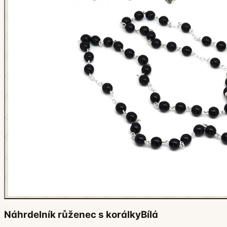
Náhrdelník růženec s korálky
Bílá