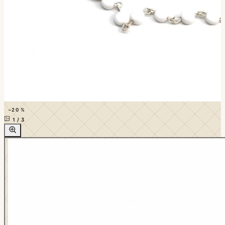
−20 %
1
/
3