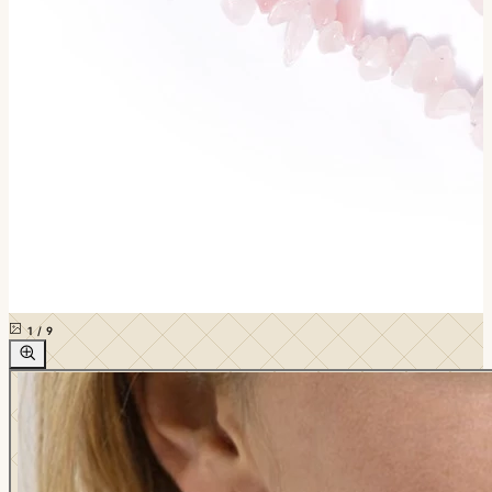
1
/
9