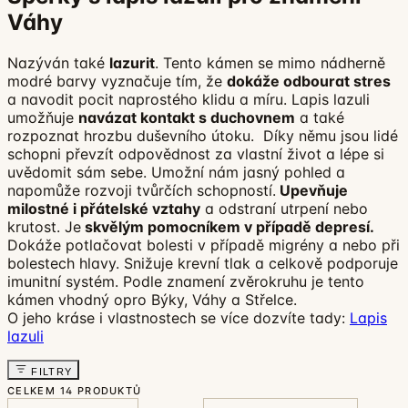
Váhy
Nazýván také
lazurit
. Tento kámen se mimo nádherně
modré barvy vyznačuje tím, že
dokáže odbourat stres
a navodit pocit naprostého klidu a míru. Lapis lazuli
umožňuje
navázat kontakt s duchovnem
a také
rozpoznat hrozbu duševního útoku. Díky němu jsou lidé
schopni převzít odpovědnost za vlastní život a lépe si
uvědomit sám sebe. Umožní nám jasný pohled a
napomůže rozvoji tvůrčích schopností.
Upevňuje
milostné i přátelské vztahy
a odstraní utrpení nebo
krutost. Je
skvělým pomocníkem v případě depresí.
Dokáže potlačovat bolesti v případě migrény a nebo při
bolestech hlavy. Snižuje krevní tlak a celkově podporuje
imunitní systém. Podle znamení zvěrokruhu je tento
kámen vhodný opro Býky, Váhy a Střelce.
O jeho kráse i vlastnostech se více dozvíte tady:
Lapis
lazuli
FILTRY
CELKEM
14 PRODUKTŮ