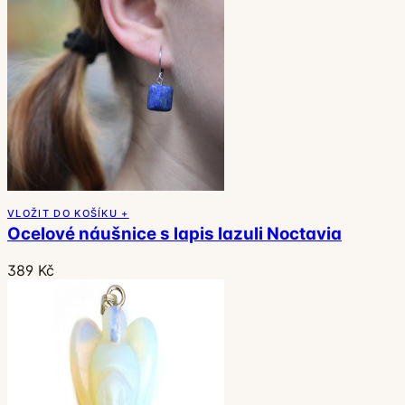
VLOŽIT DO KOŠÍKU +
Ocelové náušnice s lapis lazuli Noctavia
389 Kč