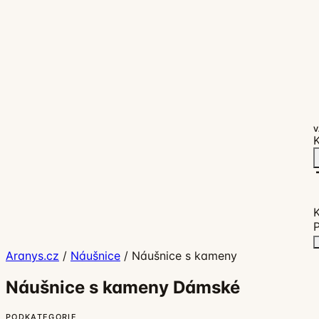
V
K
P
Aranys.cz
/
Náušnice
/
Náušnice s kameny
Náušnice s kameny Dámské
PODKATEGORIE