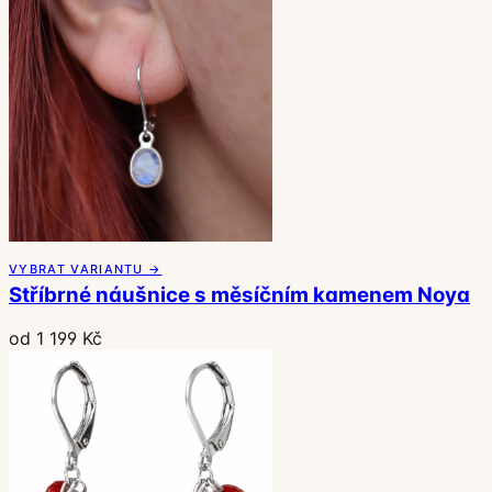
VYBRAT VARIANTU →
Stříbrné náušnice s měsíčním kamenem Noya
od 1 199 Kč