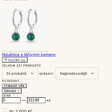
Náušnice s léčivými kameny
FILTRY
(1)
CELKEM
231 PRODUKTŮ
SEŘADIT:
FILTROVAT
VYMAZAT VŠE
Dámské
CENA
—
KČ
do 2 000 Kč