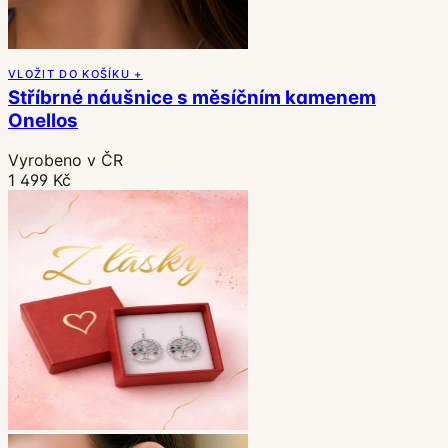
VLOŽIT DO KOŠÍKU +
Stříbrné náušnice s měsíčním kamenem
Onellos
Vyrobeno v ČR
1 499 Kč