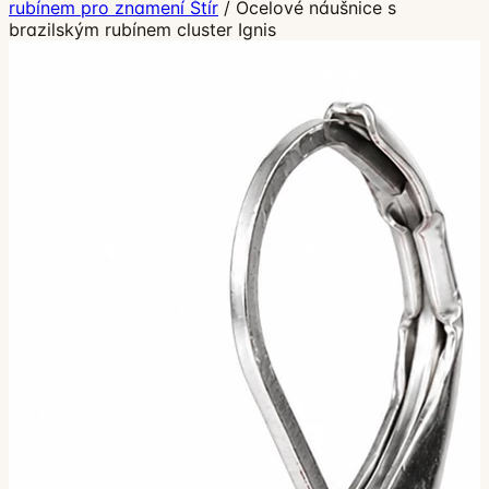
rubínem pro znamení Štír
/
Ocelové náušnice s
brazilským rubínem cluster Ignis