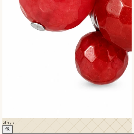
1
/
7