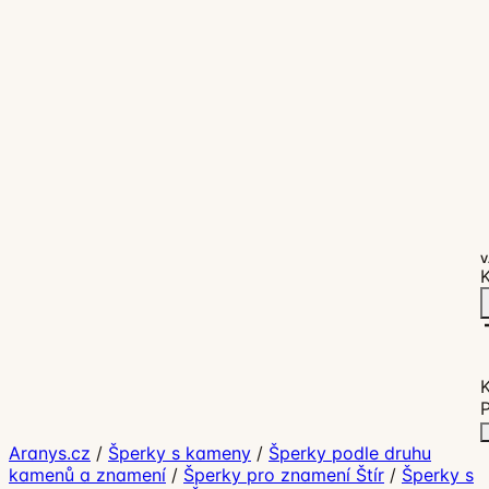
V
K
P
Aranys.cz
/
Šperky s kameny
/
Šperky podle druhu
kamenů a znamení
/
Šperky pro znamení Štír
/
Šperky s