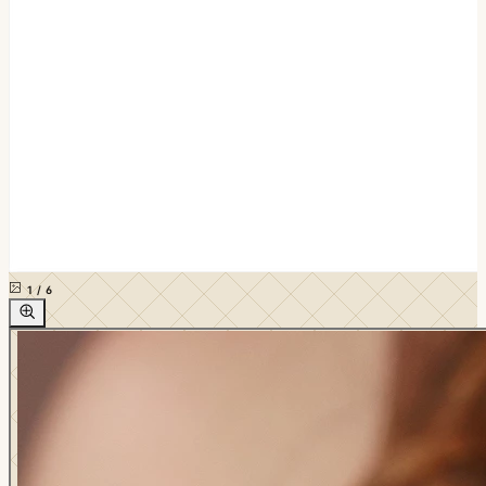
1
/
6