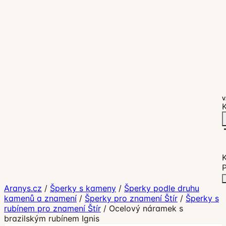
V
K
P
Aranys.cz
/
Šperky s kameny
/
Šperky podle druhu
kamenů a znamení
/
Šperky pro znamení Štír
/
Šperky s
rubínem pro znamení Štír
/
Ocelový náramek s
brazilským rubínem Ignis