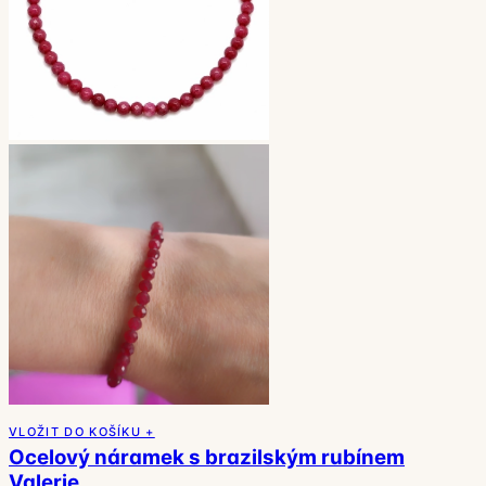
VLOŽIT DO KOŠÍKU +
Ocelový náramek s brazilským rubínem
Valerie