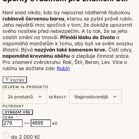
Není snad nikdo, kdo by nepoznal nádherně hlubokou
rubínově červenou barvu
, kterou se pyšní právě rubín.
Jeho největší moc spočívá v tom, že dokáže upozornit
svého nositele před nebezpečím. A to tak, že se jeho
odstín změní na tmavší.
Přináší lásku do života
a
napomáhá manželům k tomu, aby byli ve svém svazku
šťastní. Bývá
nazýván také kamenem krve.
Čistí cévy,
napomáhá krevnímu oběhu
a zlepšuje činnost srdce.
Pro znamení zvěrokruhu: Rak, Štír, Beran, Lev. Více o
rubínu se dočtete zde:
Rubín
FILTRY
CELKEM
16 PRODUKTŮ
SEŘADIT:
FILTROVAT
VYMAZAT VŠE
CENA
—
KČ
do 2 000 Kč