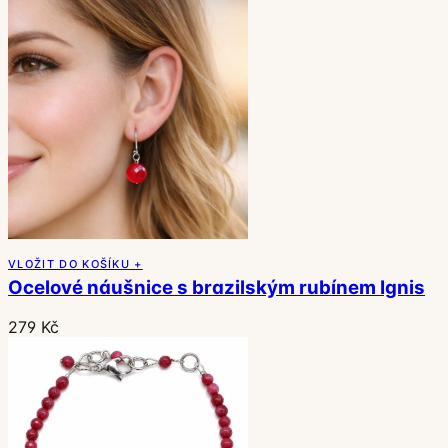
VLOŽIT DO KOŠÍKU +
Ocelové náušnice s brazilským rubínem Ignis
279 Kč