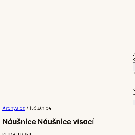
V
K
P
Aranys.cz
/
Náušnice
Náušnice Náušnice visací
PODKATEGORIE