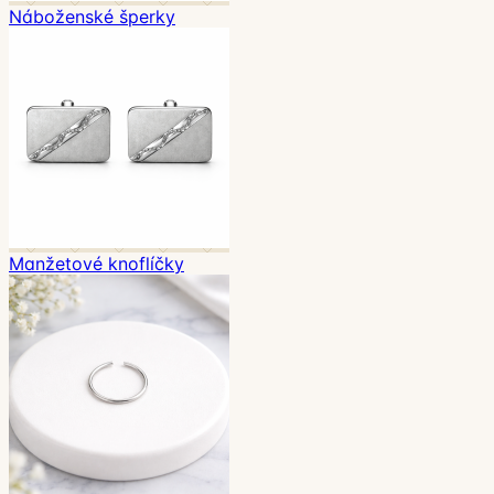
Náboženské šperky
Manžetové knoflíčky