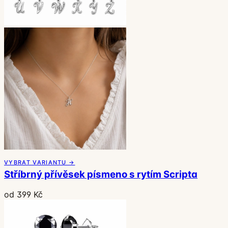
VYBRAT VARIANTU →
Stříbrný přívěsek písmeno s rytím Scripta
od 399 Kč