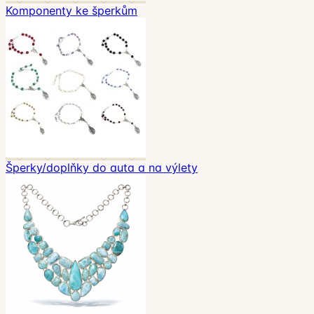
Komponenty ke šperkům
Šperky/doplňky do auta a na výlety