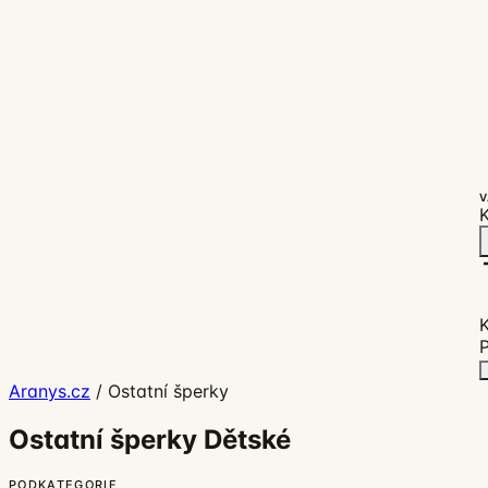
V
K
P
Aranys.cz
/
Ostatní šperky
Ostatní šperky Dětské
PODKATEGORIE