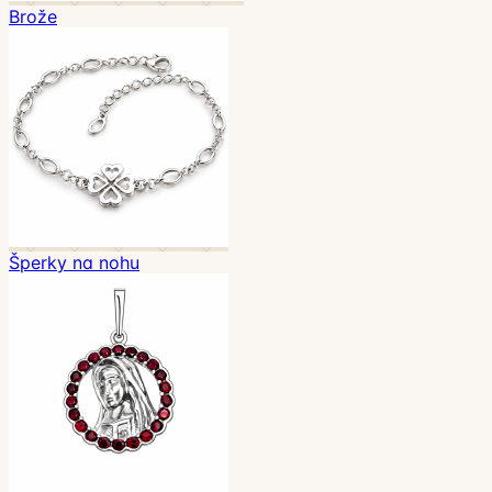
Brože
Šperky na nohu