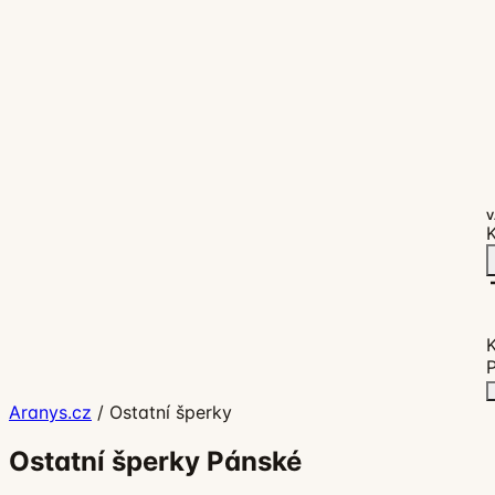
V
K
P
Aranys.cz
/
Ostatní šperky
Ostatní šperky Pánské