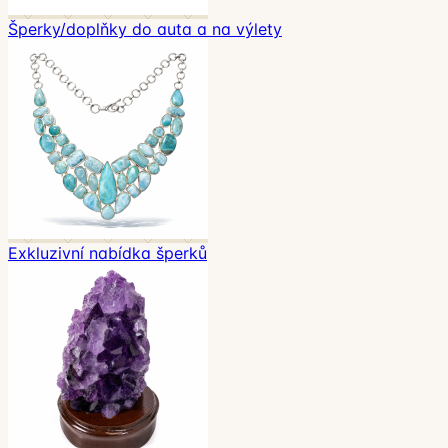
Šperky/doplňky do auta a na výlety
Exkluzivní nabídka šperků