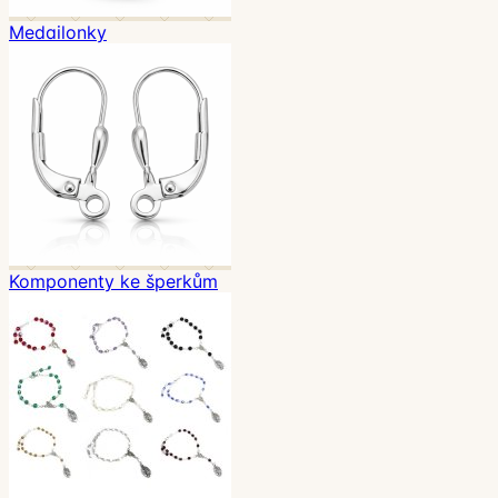
Medailonky
Komponenty ke šperkům