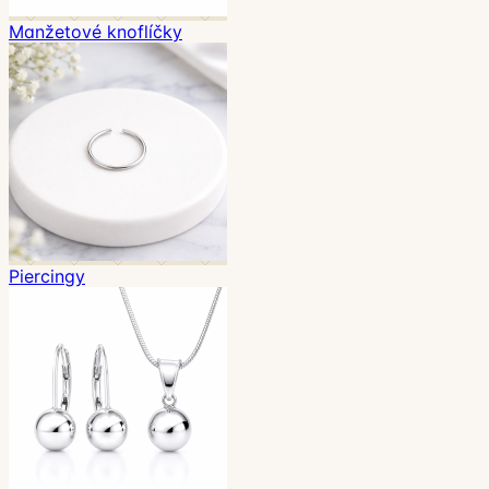
Manžetové knoflíčky
Piercingy