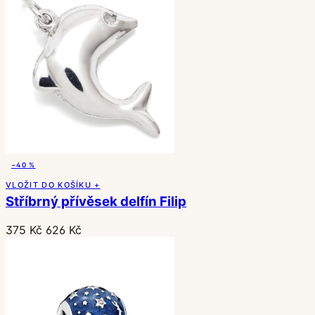
−40 %
VLOŽIT DO KOŠÍKU +
Stříbrný přívěsek delfín Filip
375 Kč
626 Kč