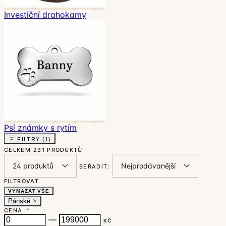
Investiční drahokamy
Psí známky s rytím
FILTRY
(1)
CELKEM
231 PRODUKTŮ
SEŘADIT:
FILTROVAT
VYMAZAT VŠE
Pánské
CENA
—
KČ