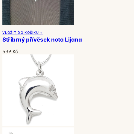
VLOŽIT DO KOŠÍKU +
Stříbrný přívěsek nota Lijana
539 Kč