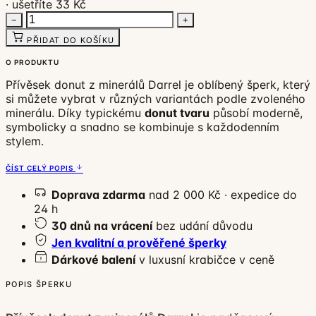
· ušetříte 33 Kč
−
+
PŘIDAT DO KOŠÍKU
O PRODUKTU
Přívěsek donut z minerálů Darrel je oblíbený šperk, který
si můžete vybrat v různých variantách podle zvoleného
minerálu. Díky typickému
donut tvaru
působí moderně,
symbolicky a snadno se kombinuje s každodenním
stylem.
ČÍST CELÝ POPIS
Doprava zdarma
nad 2 000 Kč · expedice do
24 h
30 dnů na vrácení
bez udání důvodu
Jen kvalitní a prověřené šperky
Dárkové balení
v luxusní krabičce v ceně
POPIS ŠPERKU