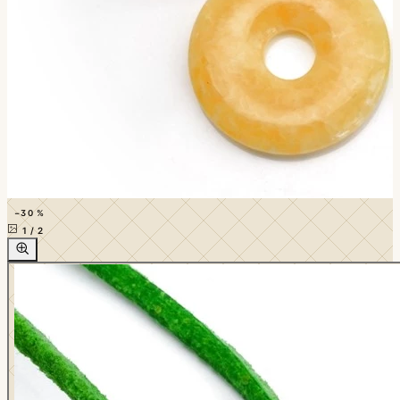
−30 %
1
/
2