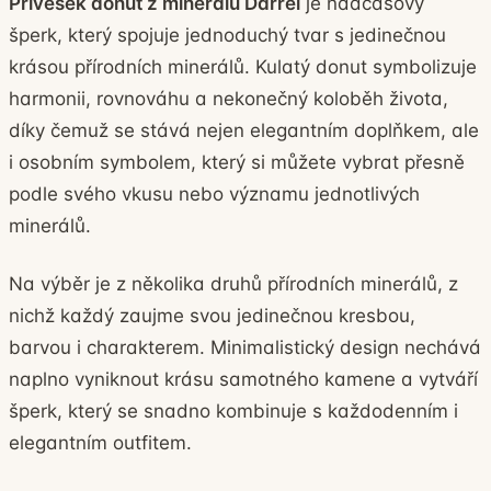
Přívěsek donut z minerálů Darrel
je nadčasový
šperk, který spojuje jednoduchý tvar s jedinečnou
krásou přírodních minerálů. Kulatý donut symbolizuje
harmonii, rovnováhu a nekonečný koloběh života,
díky čemuž se stává nejen elegantním doplňkem, ale
i osobním symbolem, který si můžete vybrat přesně
podle svého vkusu nebo významu jednotlivých
minerálů.
Na výběr je z několika druhů přírodních minerálů, z
nichž každý zaujme svou jedinečnou kresbou,
barvou i charakterem. Minimalistický design nechává
naplno vyniknout krásu samotného kamene a vytváří
šperk, který se snadno kombinuje s každodenním i
elegantním outfitem.