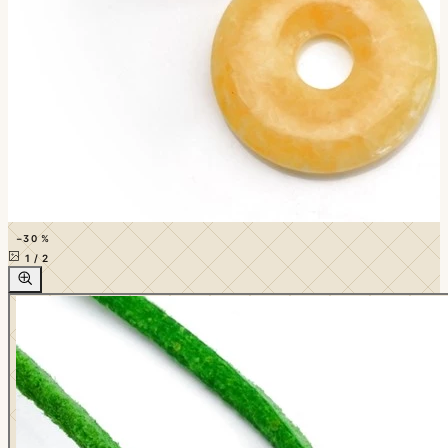
−30 %
1
/
2