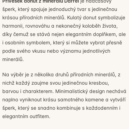
Přívěsek donut z minerálů Darrel
je nadčasový
šperk, který spojuje jednoduchý tvar s jedinečnou
krásou přírodních minerálů. Kulatý donut symbolizuje
harmonii, rovnováhu a nekonečný koloběh života,
díky čemuž se stává nejen elegantním doplňkem, ale
i osobním symbolem, který si můžete vybrat přesně
podle svého vkusu nebo významu jednotlivých
minerálů.
Na výběr je z několika druhů přírodních minerálů, z
nichž každý zaujme svou jedinečnou kresbou,
barvou i charakterem. Minimalistický design nechává
naplno vyniknout krásu samotného kamene a vytváří
šperk, který se snadno kombinuje s každodenním i
elegantním outfitem.