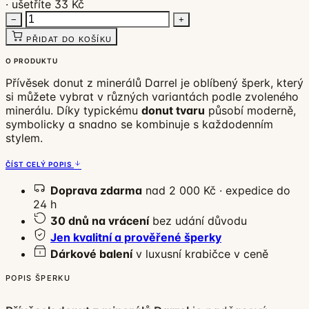
· ušetříte 33 Kč
−
+
PŘIDAT DO KOŠÍKU
O PRODUKTU
Přívěsek donut z minerálů Darrel je oblíbený šperk, který
si můžete vybrat v různých variantách podle zvoleného
minerálu. Díky typickému
donut tvaru
působí moderně,
symbolicky a snadno se kombinuje s každodenním
stylem.
ČÍST CELÝ POPIS
Doprava zdarma
nad 2 000 Kč · expedice do
24 h
30 dnů na vrácení
bez udání důvodu
Jen kvalitní a prověřené šperky
Dárkové balení
v luxusní krabičce v ceně
POPIS ŠPERKU