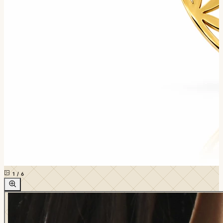
1
/
6