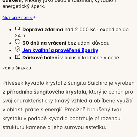
ouškem
, vhodný jako osobní talisman, kyvadlo i
energetický šperk.
ČÍST CELÝ POPIS
Doprava zdarma
nad 2 000 Kč · expedice do
24 h
30 dnů na vrácení
bez udání důvodu
Jen kvalitní a prověřené šperky
Dárkové balení
v luxusní krabičce v ceně
POPIS ŠPERKU
Přívěsek kyvadlo krystal z šungitu Saichiro je vyroben
z
přírodního šungitového krystalu
, který je ceněn pro
svůj charakteristický tmavý vzhled a oblíbené využití
v oblasti práce s energií. Precizně broušený tvar
krystalu v podobě kyvadla podtrhuje přirozenou
strukturu kamene a jeho surovou estetiku.