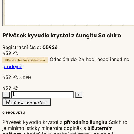
Přívěsek kyvadlo krystal z šungitu Saichiro
Registrační číslo:
05926
459 Kč
Odeslání do 24 hod. nebo ihned na
Poslední kus skladem
prodejně
459 Kč
s DPH
459 Kč
−
+
PŘIDAT DO KOŠÍKU
O PRODUKTU
Přívěsek kyvadlo krystal z
přírodního šungitu
Saichiro
je minimalistický minerální doplněk s
bižuterním