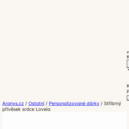
V
K
P
Aranys.cz
/
Ostatní
/
Personalizované dárky
/
Stříbrný
přívěsek srdce Lovela