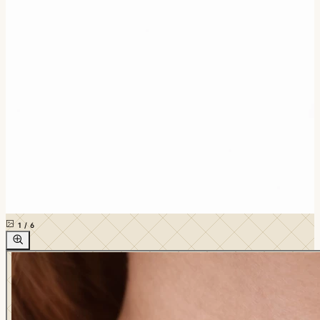
1
/
6