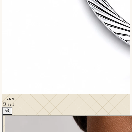
−25 %
1
/
4