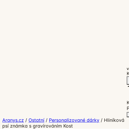
V
K
P
Aranys.cz
/
Ostatní
/
Personalizované dárky
/
Hliníková
psí známka s gravírováním Kost