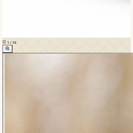
1
/
10