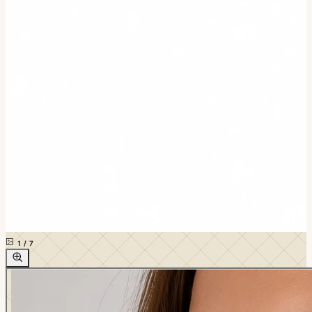
1
/
7