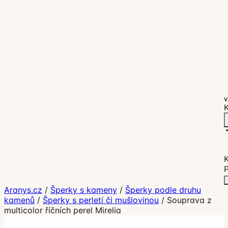
V
K
P
Aranys.cz
/
Šperky s kameny
/
Šperky podle druhu
kamenů
/
Šperky s perletí či mušlovinou
/
Souprava z
multicolor říčních perel Mirelia