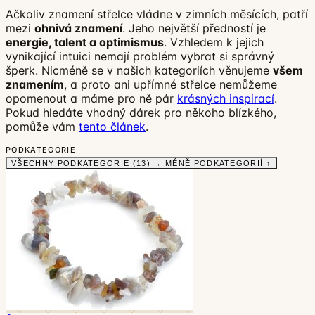
Ačkoliv znamení střelce vládne v zimních měsících, patří
mezi
ohnivá znamení
. Jeho největší předností je
energie, talent a optimismus
. Vzhledem k jejich
vynikající intuici nemají problém vybrat si správný
šperk. Nicméně se v našich kategoriích věnujeme
všem
znamením
, a proto ani upřímné střelce nemůžeme
opomenout a máme pro ně pár
krásných inspirací
.
Pokud hledáte vhodný dárek pro někoho blízkého,
pomůže vám
tento článek
.
PODKATEGORIE
VŠECHNY PODKATEGORIE (13) →
MÉNĚ PODKATEGORIÍ ↑