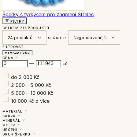
Šperky s tyrkysem pro znamení Střelec
FILTRY
CELKEM
211 PRODUKTŮ
SEŘADIT:
FILTROVAT
VYMAZAT VŠE
CENA
—
KČ
do 2 000 Kč
2 000 – 5 000 Kč
5 000 – 10 000 Kč
10 000 Kč a více
MATERIÁL
BARVA
MINERÁL
MOTIV
URČENÍ
DRUH ŠPERKU