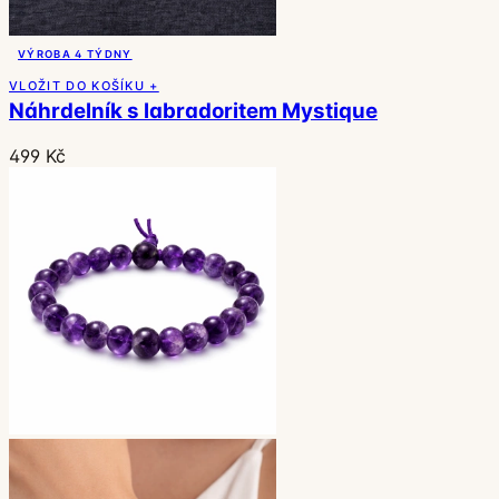
VÝROBA 4 TÝDNY
VLOŽIT DO KOŠÍKU +
Náhrdelník s labradoritem Mystique
499 Kč