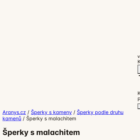
V
K
P
Aranys.cz
/
Šperky s kameny
/
Šperky podle druhu
kamenů
/
Šperky s malachitem
Šperky s malachitem